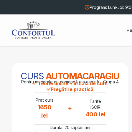
Program: Luni-Joi: 9:00
H
CURS
AUTOMACARAGIU
Pentru macarale cu comandă din cabină - Grupa A
✅ Teorie online + în sala de curs
✅Pregătire practică
Preț curs
Tarife
1650
ISCIR
+
400 lei
lei
Durata: 20 săptămâni