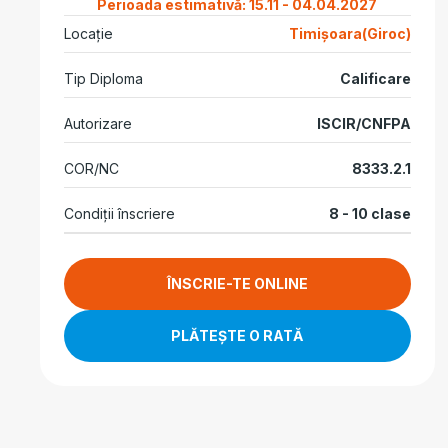
Perioada estimativă: 15.11 - 04.04.2027
Locație
Timișoara(Giroc)
Tip Diploma
Calificare
Autorizare
ISCIR/CNFPA
COR/NC
8333.2.1
Condiții înscriere
8 - 10 clase
ÎNSCRIE-TE ONLINE
PLĂTEȘTE O RATĂ