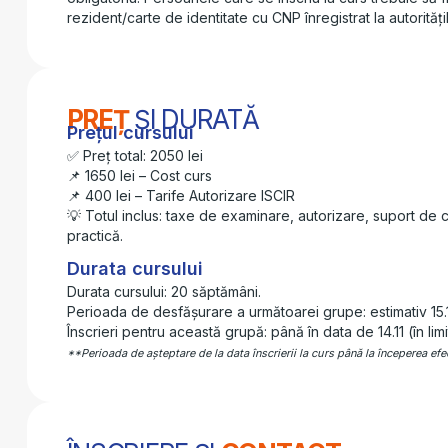
rezident/carte de identitate cu CNP înregistrat la autorit
PREȚ
ȘI DURATĂ
Prețul cursului
✅ Preț total: 2050 lei
📌 1650 lei – Cost curs
📌 400 lei – Tarife Autorizare ISCIR
💡 Totul inclus: taxe de examinare, autorizare, suport de c
practică.
Durata cursului
Durata cursului: 20 săptămâni.
Perioada de desfășurare a următoarei grupe: estimativ 15.
Înscrieri pentru această grupă: până în data de 14.11 (în limi
**Perioada de așteptare de la data înscrierii la curs până la începerea ef