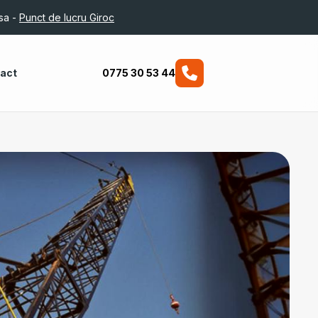
sa -
Punct de lucru Giroc
act
0775 30 53 44