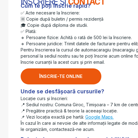
ÎNSCRIERE ȘI
CONTACT
Cum te poți înscrie rapid?
✅ Acte necesare la înscriere:
🆔 Copie după buletin / permis rezidență
🎓 Copie după diploma de studii.
✅ Plată:
🔹 Persoane fizice: Achită o rată de 500 lei la înscriere.
🔹 Persoane juridice: Trimit datele de facturare pentru elibe
Pentru înscrierea la cursul de automacaragiu (macaragiu g
personal la sediul nostru sau te poți înscrie acum online fo
înscrie cursanții la acest curs și prin email.
ÎNSCRIE-TE ONLINE
Unde se desfășoară cursurile?
Locație curs și înscrieri:
📍 Sediul nostru: Comuna Giroc, Timișoara – 7 km de centru
📍 Pregătire practică & teorie la aceeași locație.
📌 Vezi locația exactă pe hartă:
Google Maps.
În cazul în care ai nevoie de alte informații legate de mod
le organizăm, contactează-ne acum.