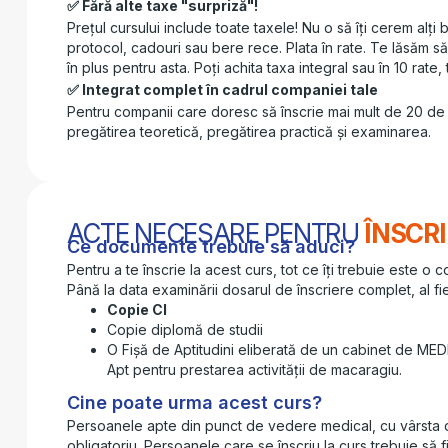
Fără alte taxe "surpriză"!
Prețul cursului include toate taxele! Nu o să îți cerem alți
protocol, cadouri sau bere rece. Plata în rate. Te lăsăm să î
în plus pentru asta. Poți achita taxa integral sau în 10 rate, 
Integrat complet în cadrul companiei tale
Pentru companii care doresc să înscrie mai mult de 20 de p
pregătirea teoretică, pregătirea practică și examinarea.
ACTE NECESARE PENTRU
ÎNSCR
Ce documente trebuie să aduci?
Pentru a te înscrie la acest curs, tot ce îți trebuie este o
Până la data examinării dosarul de înscriere complet, al fi
Copie CI
Copie diplomă de studii
O Fișă de Aptitudini eliberată de un cabinet de ME
Apt pentru prestarea activității de macaragiu.
Cine poate urma acest curs?
Persoanele apte din punct de vedere medical, cu vârsta de
obligatoriu. Persoanele care se înscriu la curs trebuie să