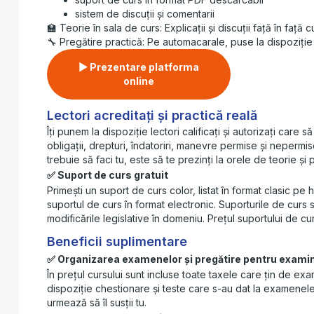
sistem de discuții și comentarii
🏫 Teorie în sala de curs: Explicații și discuții față în față c
🔧 Pregătire practică: Pe automacarale, puse la dispoziție
▶ Prezentare platforma
online
Lectori acreditați și practică reală
Îți punem la dispoziție lectori calificați și autorizați care s
obligații, drepturi, îndatoriri, manevre permise și nepermise
trebuie să faci tu, este să te prezinți la orele de teorie și 
Suport de curs gratuit
Primești un suport de curs color, listat în format clasic pe 
suportul de curs în format electronic. Suporturile de curs
modificările legislative în domeniu. Prețul suportului de cur
Beneficii suplimentare
Organizarea examenelor și pregătire pentru exami
În prețul cursului sunt incluse toate taxele care țin de ex
dispoziție chestionare și teste care s-au dat la examene
urmează să îl susții tu.