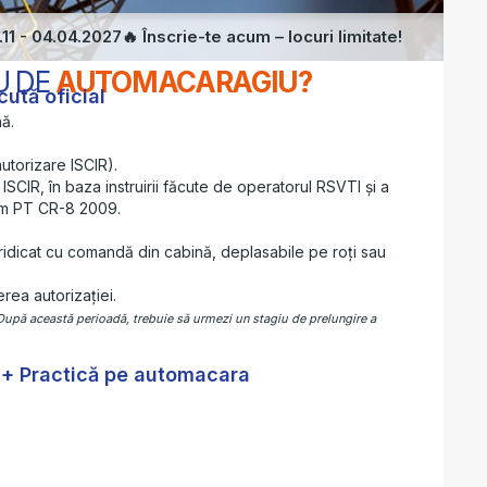
1 - 04.04.2027🔥 Înscrie-te acum – locuri limitate!
U DE
AUTOMACARAGIU?
cută oficial
ă.
torizare ISCIR).
SCIR, în baza instruirii făcute de operatorul RSVTI și a
orm PT CR-8 2009.
icat cu comandă din cabină, deplasabile pe roți sau
ea autorizației.
 După această perioadă, trebuie să urmezi un stagiu de prelungire a
s + Practică pe automacara