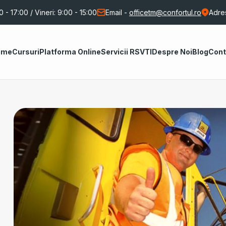
 - 17:00 / Vineri: 9:00 - 15:00
Email -
officetm@confortul.ro
Adre
ome
Cursuri
Platforma Online
Servicii RSVTI
Despre Noi
Blog
Cont