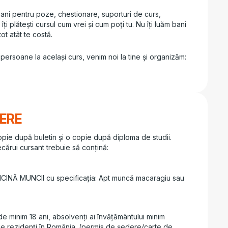
 bani pentru poze, chestionare, suporturi de curs,
ți plătești cursul cum vrei și cum poți tu. Nu îți luăm bani
tot atât te costă.
ersoane la același curs, venim noi la tine și organizăm:
IERE
 copie după buletin și o copie după diploma de studii.
ecărui cursant trebuie să conțină:
DICINĂ MUNCII cu specificația: Apt muncă macaragiu sau
 minim 18 ani, absolvenți ai învățământului minim
 fie rezidenți în România. (permis de ședere/carte de