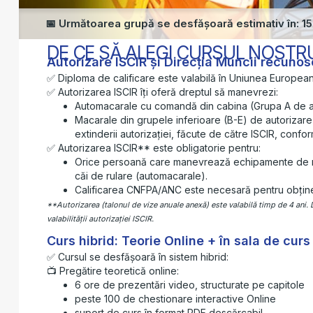
📅 Următoarea grupă se desfășoară estimativ în: 15.1
DE CE SĂ ALEGI CURSUL NOSTR
Autorizare ISCIR și Direcția Muncii recunos
✅ Diploma de calificare este valabilă în Uniunea European
✅ Autorizarea ISCIR îți oferă dreptul să manevrezi:
Automacarale cu comandă din cabina (Grupa A de au
Macarale din grupele inferioare (B-E) de autorizare I
extinderii autorizației, făcute de către ISCIR, conf
✅ Autorizarea ISCIR** este obligatorie pentru:
Orice persoană care manevrează echipamente de rid
căi de rulare (automacarale).
Calificarea CNFPA/ANC este necesară pentru obținer
**Autorizarea (talonul de vize anuale anexă) este valabilă timp de 4 ani.
valabilității autorizației ISCIR.
Curs hibrid: Teorie Online + în sala de cur
✅ Cursul se desfășoară în sistem hibrid:
📺 Pregătire teoretică online:
6 ore de prezentări video, structurate pe capitole
peste 100 de chestionare interactive Online
suport de curs în format PDF descărcabil