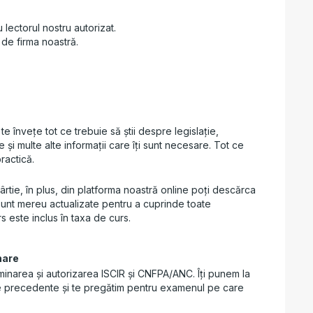
u lectorul nostru autorizat.
 de firma noastră.
ă te învețe tot ce trebuie să știi despre legislație,
 și multe alte informații care îți sunt necesare. Tot ce
practică.
hârtie, în plus, din platforma noastră online poți descărca
 sunt mereu actualizate pentru a cuprinde toate
s este inclus în taxa de curs.
nare
aminarea și autorizarea ISCIR și CNFPA/ANC. Îți punem la
le precedente și te pregătim pentru examenul pe care