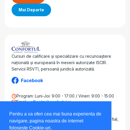
Mai Departe
Cursuri de calificare și specializare cu recunoaștere
națională și europeană în meserii autorizate ISCIR.
Servicii RSVTI, persoană juridică autorizată.
Program: Luni-Joi: 9:00 - 17:00 / Vineri: 9:00 - 15:00
Email -
officetm@confortul.ro
Telefon - 0775 30 53 44
Adresa - Punct de lucru Giroc
Pentru a va oferi cea mai buna experienta de
Strada Calea Timișoarei 18 (Curte Lorimex, AD Profial,
navigare, pagina noastra de internet
Prod GFI)
foloseste Cookie-uri.