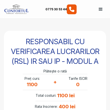
0775 30 53 44
RESPONSABIL CU
VERIFICAREA LUCRARILOR
(RSL) IR SAU IP - MODUL A
Plătește o rată
Preț curs:
Tarife ISCIR
+
1100
0
1100 lei
Total costuri:
400 lei
Rata înscriere: