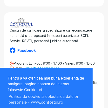
Cursuri de calificare și specializare cu recunoaștere
națională și europeană în meserii autorizate ISCIR.
Servicii RSVTI, persoană juridică autorizată.
Program: Luni-Joi: 9:00 - 17:00 / Vineri: 9:00 - 15:00
Email -
officetm@confortul.ro
Telefon - 0775 30 53 44
Adresa - Punct de lucru Giroc
Pentru a va oferi cea mai buna experienta de
Strada Calea Timișoarei 18 (Curte Lorimex, AD Profial,
navigare, pagina noastra de internet
Prod GFI)
foloseste Cookie-uri.
Politica de cookie si colectarea datelor
Regulament GDPR
personale - www.confortul.ro
Politica de Cookies