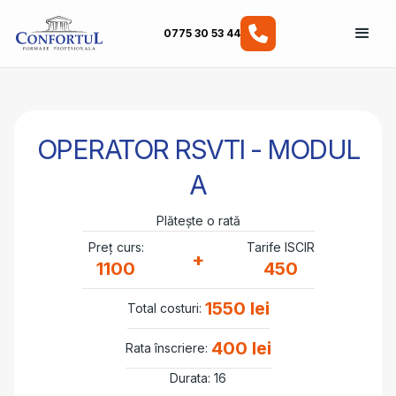
0775 30 53 44
OPERATOR RSVTI - MODUL
A
Plătește o rată
Preț curs:
Tarife ISCIR
+
1100
450
1550 lei
Total costuri:
400 lei
Rata înscriere:
Durata: 16